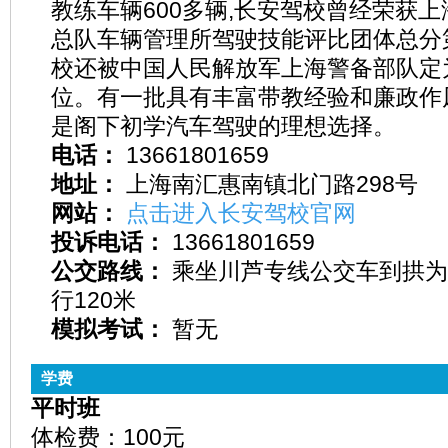
教练车辆600多辆,长安驾校曾经荣获
总队车辆管理所驾驶技能评比团体总分
校还被中国人民解放军上海警备部队定
位。有一批具有丰富带教经验和廉政作
是阁下初学汽车驾驶的理想选择。
电话：
13661801659
地址：
上海南汇惠南镇北门路298号
网站：
点击进入长安驾校官网
投诉电话：
13661801659
公交路线：
乘坐川芦专线公交车到拱为
行120米
模拟考试：
暂无
学费
平时班
体检费：100元