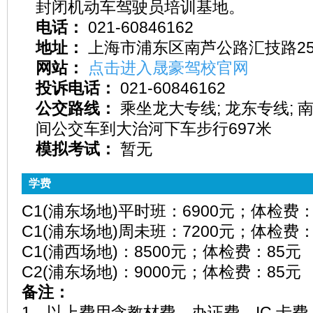
封闭机动车驾驶员培训基地。
电话：
021-60846162
地址：
上海市浦东区南芦公路汇技路25
网站：
点击进入晟豪驾校官网
投诉电话：
021-60846162
公交路线：
乘坐龙大专线; 龙东专线; 
间公交车到大治河下车步行697米
模拟考试：
暂无
学费
C1(浦东场地)平时班：6900元；体检费：
C1(浦东场地)周未班：7200元；体检费：
C1(浦西场地)：8500元；体检费：85元
C2(浦东场地)：9000元；体检费：85元
备注：
1、以上费用含教材费、办证费、IC 卡