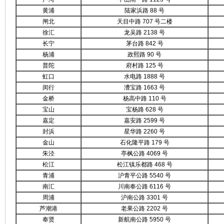
黄浦
陆家浜路 88 号
闸北
天目中路 707 号二楼
徐汇
龙吴路 2138 号
长宁
茅台路 842 号
杨浦
政熙路 90 号
普陀
府村路 125 号
虹口
水电路 1888 号
闵行
漕宝路 1663 号
金桥
杨高中路 110 号
宝山
宝杨路 628 号
嘉定
嘉安路 2599 号
封浜
星华路 2260 号
金山
石化隆平路 179 号
朱泾
亭枫公路 4069 号
松江
松江镇乐都路 468 号
青浦
沪青平公路 5540 号
南汇
川南奉公路 6116 号
周浦
沪南公路 3301 号
芦潮港
老果公路 2202 号
奉贤
新航南公路 5950 号