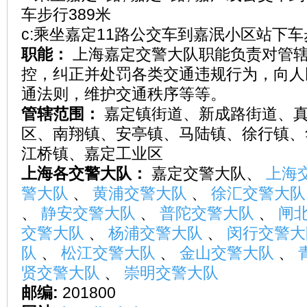
车步行389米
c:乘坐嘉定11路公交车到嘉泯小区站下车
职能：
上海嘉定交警大队职能负责对管
控，纠正并处罚各类交通违规行为，向人
通法则，维护交通秩序等等。
管辖范围：
嘉定镇街道、新成路街道、
区、南翔镇、安亭镇、马陆镇、徐行镇、
江桥镇、嘉定工业区
上海各交警大队：
嘉定交警大队、
上海
警大队
、
黄浦交警大队
、
徐汇交警大
、
静安交警大队
、
普陀交警大队
、
闸
交警大队
、
杨浦交警大队
、
闵行交警
队
、
松江交警大队
、
金山交警大队
、
贤交警大队
、
崇明交警大队
邮编:
201800